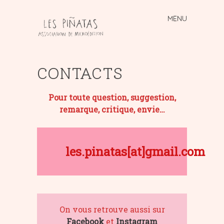
MENU
Skip
to
content
CONTACTS
Pour toute question, suggestion,
remarque, critique, envie…
les.pinatas[at]gmail.com
On vous retrouve aussi sur
Facebook
et
Instagram